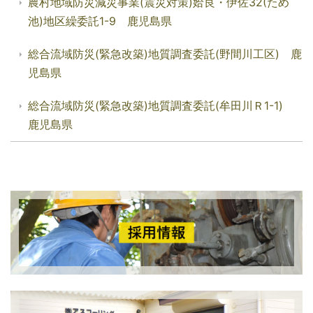
農村地域防災減災事業(震災対策)姶良・伊佐32(ため
池)地区繰委託1-9 鹿児島県
総合流域防災(緊急改築)地質調査委託(野間川工区) 鹿
児島県
総合流域防災(緊急改築)地質調査委託(牟田川Ｒ1-1)
鹿児島県