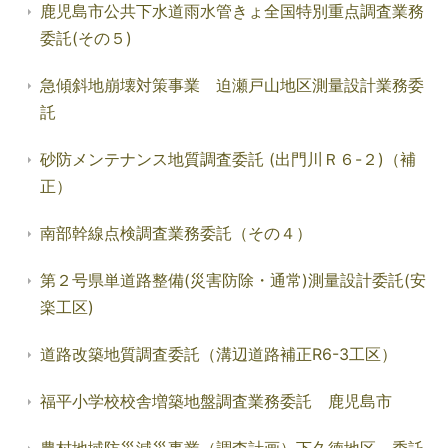
鹿児島市公共下水道雨水管きょ全国特別重点調査業務
委託(その５)
急傾斜地崩壊対策事業 迫瀬戸山地区測量設計業務委
託
砂防メンテナンス地質調査委託 (出門川Ｒ６-２)（補
正）
南部幹線点検調査業務委託（その４）
第２号県単道路整備(災害防除・通常)測量設計委託(安
楽工区)
道路改築地質調査委託（溝辺道路補正R6-3工区）
福平小学校校舎増築地盤調査業務委託 鹿児島市