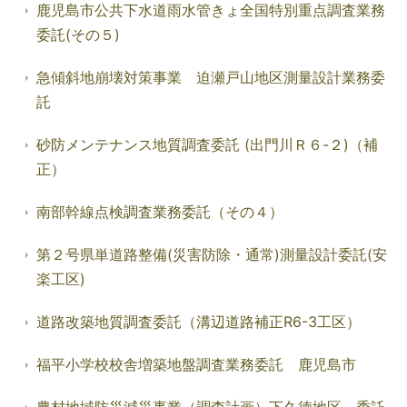
鹿児島市公共下水道雨水管きょ全国特別重点調査業務
委託(その５)
急傾斜地崩壊対策事業 迫瀬戸山地区測量設計業務委
託
砂防メンテナンス地質調査委託 (出門川Ｒ６-２)（補
正）
南部幹線点検調査業務委託（その４）
第２号県単道路整備(災害防除・通常)測量設計委託(安
楽工区)
道路改築地質調査委託（溝辺道路補正R6-3工区）
福平小学校校舎増築地盤調査業務委託 鹿児島市