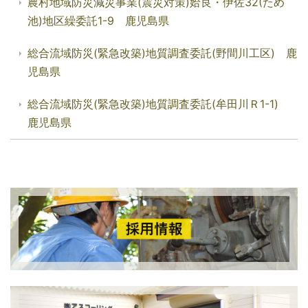
農村地域防災減災事業(震災対策)姶良・伊佐32(ため
池)地区繰委託1-9 鹿児島県
総合流域防災(緊急改築)地質調査委託(野間川工区) 鹿
児島県
総合流域防災(緊急改築)地質調査委託(牟田川Ｒ1-1)
鹿児島県