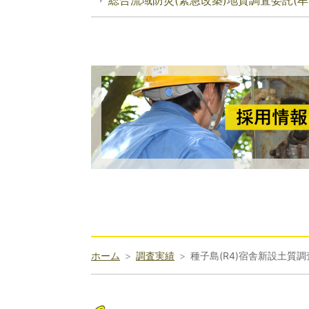
総合流域防災(緊急改築)地質調査委託(牟
ホーム
調査実績
種子島(R4)宿舎新設土質