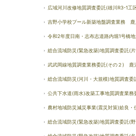
広域河川改修地質調査委託(雄川R3-1工
吉野小学校プール新築地盤調査業務 鹿
令和2年度日南・志布志道路内堀1号橋
総合流域防災(緊急改築)地質調査委託(片平
武武岡線地質調査業務委託(その２) 鹿
総合流域防災(河川・大規模)地質調査委託
公共下水道(雨水)改築工事地質調査業務
農村地域防災減災事業(震災対策)姶良・伊
総合流域防災(緊急改築)地質調査委託(