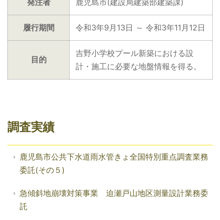
発注者
鹿児島市(建設局建築部建築課)
履行期間
令和3年9月13日 ～ 令和3年11月12日
吉野小学校プール新築における設
目的
計・施工に必要な地盤情報を得る。
調査実績
鹿児島市公共下水道雨水管きょ全国特別重点調査業務
委託(その５)
急傾斜地崩壊対策事業 迫瀬戸山地区測量設計業務委
託